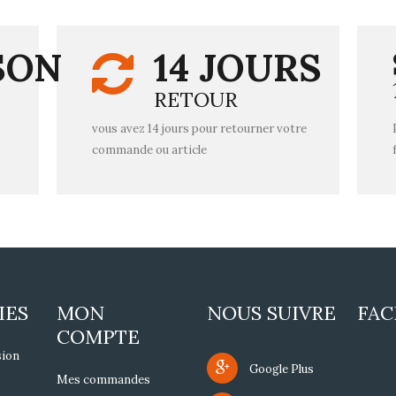
SON
14 JOURS
RETOUR
vous avez 14 jours pour retourner votre
commande ou article
IES
MON
NOUS SUIVRE
FA
COMPTE
sion
Google Plus
Mes commandes