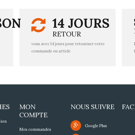
SON
14 JOURS
RETOUR
vous avez 14 jours pour retourner votre
commande ou article
IES
MON
NOUS SUIVRE
FA
COMPTE
sion
Google Plus
Mes commandes