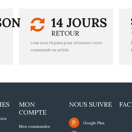
SON
14 JOURS
RETOUR
vous avez 14 jours pour retourner votre
commande ou article
IES
MON
NOUS SUIVRE
FA
COMPTE
sion
Google Plus
Mes commandes