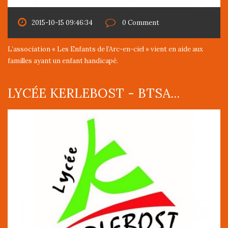
2015-10-15 09:46:34
0 Comment
L’association « Les Enfants de l’Arc-en-ciel » vient en aide aux
familles ayant un enfant handicapé.
LYCÉE KERLEBOST - BTSA...