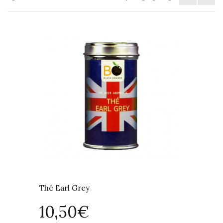
Thé Earl Grey
Thé Fig
10,50€
10,