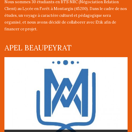
Nous sommes 30 étudiants en BTS NRC (Négociation Relation
Client) au Lycée en Forêt à Montargis (45200). Dans le cadre de nos
études, un voyage à caractère culturel et pédagogique sera
organisé, et nous avons décidé de collaborer avec Etik afin de
financer ce projet.
APEL BEAUPEYRAT