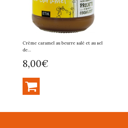
Crème caramel au beurre salé et au sel
bonbonn
de...
9,5
8,00€