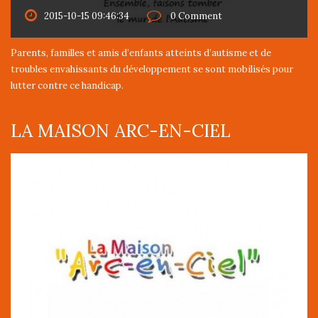
2015-10-15 09:46:34
0 Comment
Parents, familles et amis d’enfants atteints d’autisme et de
troubles envahissants du développement se sont mobilisés pour
lutter contre ce handicap.
LA MAISON ARC-EN-CIEL