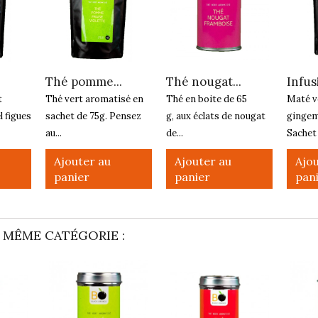
Thé pomme...
Thé nougat...
Infusi
t
Thé vert aromatisé en
Thé en boite de 65
Maté ve
l figues
sachet de 75g. Pensez
g, aux éclats de nougat
gingem
au...
de...
Sachet 
Ajouter au
Ajouter au
Ajou
panier
panier
pan
 MÊME CATÉGORIE :