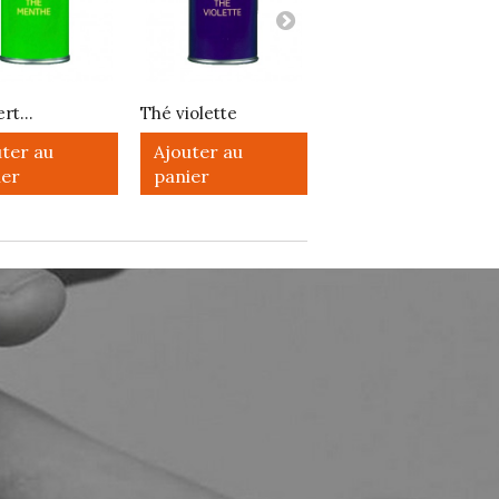
rt...
Thé violette
Filtres à...
ter au
Ajouter au
Ajouter au
ier
panier
panier