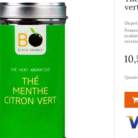
ver
Un peti
Pensez
scolair
reversé
10
Quanti