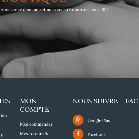
dierons votre demande et nous vous répondrons sous 48H.
IES
MON
NOUS SUIVRE
FA
COMPTE
sion
Google Plus
Mes commandes
Mes retours de
Facebook
es