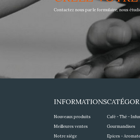
Contactez nous par le formulaire, nous étu
INFORMATIONS
CATÉGOR
Nouveaux produits
Café - Thé - Infu
Meilleures ventes
Gourmandises
Notre siège
Epices - Aromat