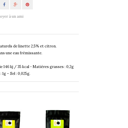
oyer à un ami
turels de linette 2,5% et citron.
 dans une eau frémissante.
146 kj / 35 kcal - Matières grasses : 0,2g
 1g – Sel : 0,025g.