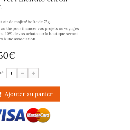
t
t air de mojito! boîte de 75g.
 au thé pour financer vos projets ou voyages
es. 10% de vos achats sur la boutique seront
s à une association.
,50€
té
Ajouter au panier