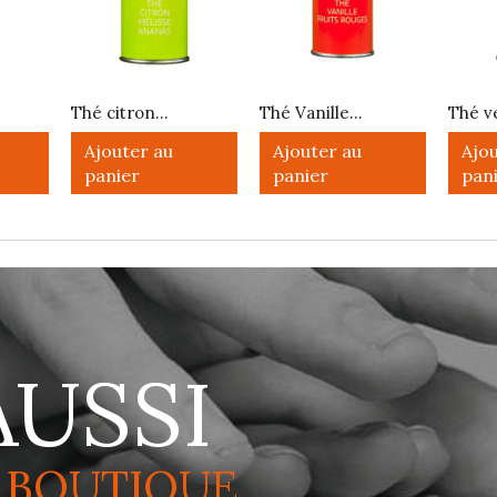
Thé citron...
Thé Vanille...
Thé ve
Ajouter au
Ajouter au
Ajou
panier
panier
pan
AUSSI
 BOUTIQUE