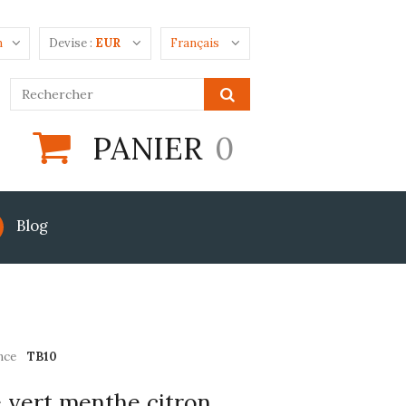
n
Devise :
EUR
Français
PANIER
0
Blog
nce
TB10
 vert menthe citron