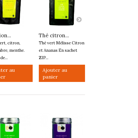
on...
Thé citron...
Pur caco bio
rt, citron,
Thé vert Mélisse Citron
Pur cacao biologique :
bre, menthe.
et Ananas En sachet
un gout riche, puissant...
de...
ZIP...
Ajouter au
panier
ter au
Ajouter au
ier
panier