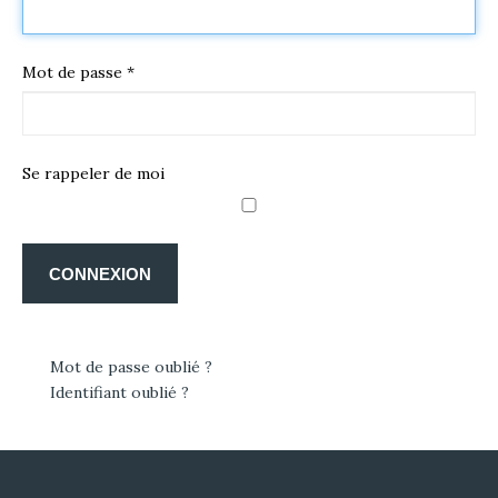
CHALLENGE ETIK
CONSULTEZ LE CATALOGUE
Mot de passe
*
ASSOCIATIONS
THÉ CAFÉ GOURMANDISES
GÂTEAUX
Se rappeler de moi
OPÉRATION BRIOCHES
BOUTIQUE
FAQS
CONNEXION
CONTACT
NOTRE CATALOGUE
NOTRE BOUTIQUE
Mot de passe oublié ?
Identifiant oublié ?