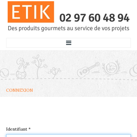
ACCUEIL
SERVICES
ECOLES
CONNEXION
THÉ CAFÉ GOURMANDISES
GÂTEAUX
OPÉRATION BRIOCHES
ETUDIANTS
Identifiant
*
COMMENT ÇA MARCHE ?