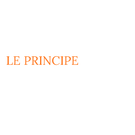
LE
PRINCIPE
COMMENT
ÇA
MARCHE
?
Un partenariat sans risque, une marge
motivante pour le financement d’un projet.
LIRE LA SUITE...