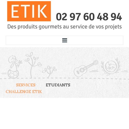
ACCUEIL
SERVICES
ECOLES
SERVICES
ETUDIANTS
THÉ CAFÉ GOURMANDISES
CHALLENGE ETIK
GÂTEAUX
OPÉRATION BRIOCHES
ETUDIANTS
COMMENT ÇA MARCHE ?