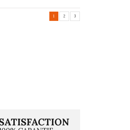
1
2
3
SATISFACTION