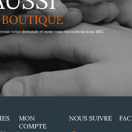
AUSSI
 BOUTIQUE
dierons votre demande et nous vous répondrons sous 48H.
IES
MON
NOUS SUIVRE
FA
COMPTE